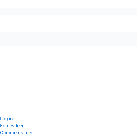
seccccc
SSL Certificate
WordPress Security
Imunify360
Meta
Log in
Entries feed
Comments feed