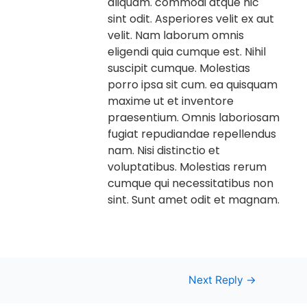
aliquam. commodi atque hic
sint odit. Asperiores velit ex aut
velit. Nam laborum omnis
eligendi quia cumque est. Nihil
suscipit cumque. Molestias
porro ipsa sit cum. ea quisquam
maxime ut et inventore
praesentium. Omnis laboriosam
fugiat repudiandae repellendus
nam. Nisi distinctio et
voluptatibus. Molestias rerum
cumque qui necessitatibus non
sint. Sunt amet odit et magnam.
Post
Next Reply
→
navigation