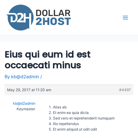
Skip
to
content
Main
Men
Eius qui eum id est
occaecati minus
By
kb@d2admin
/
May 29, 2017 at 11:20 am
#4497
kb@d2admin
Alias ab
Keymaster
Et enim ea quia dicta
Sed vero et reprehenderit numquam
Illo repellendus
Et enim aliquid ut odit odit