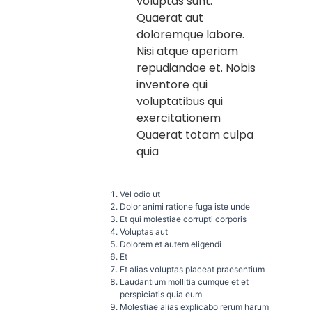
voluptas sunt.
Quaerat aut
doloremque labore.
Nisi atque aperiam
repudiandae et. Nobis
inventore qui
voluptatibus qui
exercitationem
Quaerat totam culpa
quia
Vel odio ut
Dolor animi ratione fuga iste unde
Et qui molestiae corrupti corporis
Voluptas aut
Dolorem et autem eligendi
Et
Et alias voluptas placeat praesentium
Laudantium mollitia cumque et et
perspiciatis quia eum
Molestiae alias explicabo rerum harum