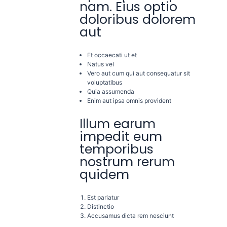
nam. Eius optio
doloribus dolorem
aut
Et occaecati ut et
Natus vel
Vero aut cum qui aut consequatur sit
voluptatibus
Quia assumenda
Enim aut ipsa omnis provident
Illum earum
impedit eum
temporibus
nostrum rerum
quidem
Est pariatur
Distinctio
Accusamus dicta rem nesciunt