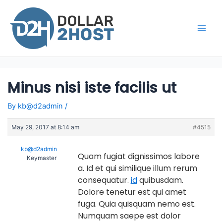
Skip
to
content
Main
Men
Minus nisi iste facilis ut
By
kb@d2admin
/
May 29, 2017 at 8:14 am
#4515
kb@d2admin
Quam fugiat dignissimos labore
Keymaster
a. Id et qui similique illum rerum
consequatur.
id
quibusdam.
Dolore tenetur est qui amet
fuga. Quia quisquam nemo est.
Numquam saepe est dolor