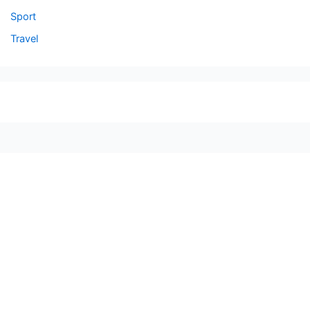
Sport
Travel
seccccc
SSL Certificate
WordPress Security
Imunify360
Meta