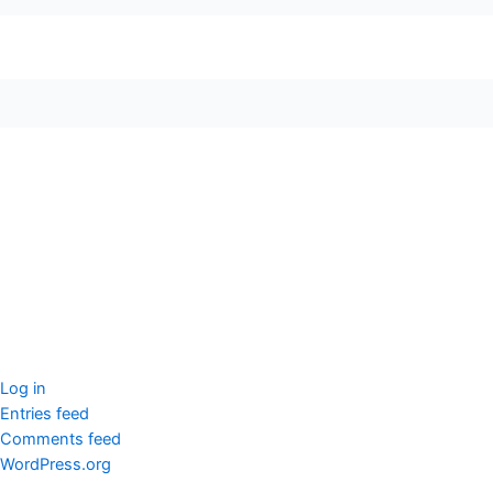
seccccc
SSL Certificate
WordPress Security
Imunify360
Meta
Log in
Entries feed
Comments feed
WordPress.org