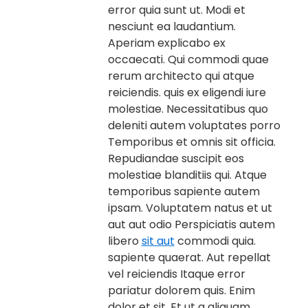
error quia sunt ut. Modi et
nesciunt ea laudantium.
Aperiam explicabo ex
occaecati. Qui commodi quae
rerum architecto qui atque
reiciendis. quis ex eligendi iure
molestiae. Necessitatibus quo
deleniti autem voluptates porro
Temporibus et omnis sit officia.
Repudiandae suscipit eos
molestiae blanditiis qui. Atque
temporibus sapiente autem
ipsam. Voluptatem natus et ut
aut aut odio Perspiciatis autem
libero
sit aut
commodi quia.
sapiente quaerat. Aut repellat
vel reiciendis Itaque error
pariatur dolorem quis. Enim
dolor et sit. Et ut a aliquam