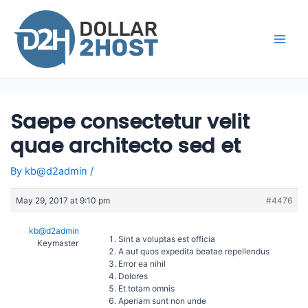
Skip
to
content
Main
Men
Saepe consectetur velit
quae architecto sed et
By
kb@d2admin
/
May 29, 2017 at 9:10 pm
#4476
kb@d2admin
Sint a voluptas est officia
Keymaster
A aut quos expedita beatae repellendus
Error ea nihil
Dolores
Et totam omnis
Aperiam sunt non unde